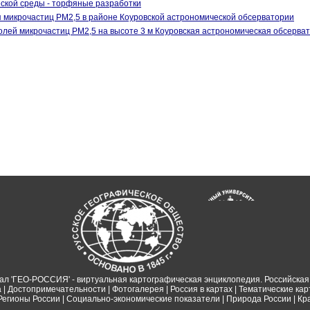
ской среды - торфяные разработки
 микрочастиц PM2,5 в районе Коуровской астрономической обсерватории
олей микрочастиц РМ2,5 на высоте 3 м Коуровская астрономическая обсерва
ал 'ГЕО-РОССИЯ' - виртуальная картографическая энциклопедия. Российская
а
|
Достопримечательности
|
Фотогалерея
|
Россия в картах
|
Тематические ка
Регионы России
|
Социально-экономические показатели
|
Природа России
|
Кр