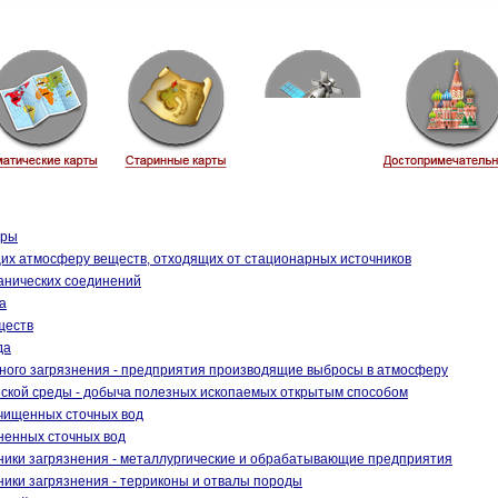
еры
х атмосферу веществ, отходящих от стационарных источников
анических соединений
а
ществ
да
ного загрязнения - предприятия производящие выбросы в атмосферу
ской среды - добыча полезных ископаемых открытым способом
чищенных сточных вод
ненных сточных вод
ики загрязнения - металлургические и обрабатывающие предприятия
ики загрязнения - терриконы и отвалы породы