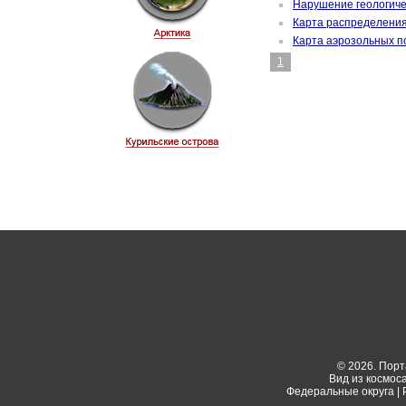
Нарушение геологиче
Карта распределения
Карта аэрозольных п
1
© 2026. Порт
Вид из космос
Федеральные округа
|