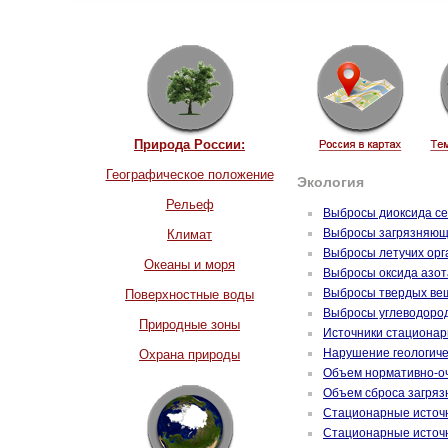
Природа России:
Географическое положение
Экология
Рельеф
Выбросы диоксида с
Выбросы загрязняющи
Климат
Выбросы летучих орг
Океаны и моря
Выбросы оксида азот
Выбросы твердых ве
Поверхностные воды
Выбросы углеводоро
Природные зоны
Источники стационар
Нарушение геологиче
Охрана природы
Объем нормативно-о
Объем сброса загряз
Стационарные источн
Стационарные источн