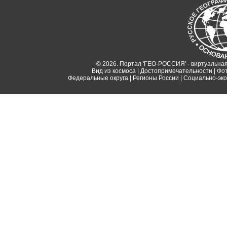
© 2026. Портал 'ГЕО-РОССИЯ' - виртуальная
Вид из космоса
|
Достопримечательности
|
Фо
Федеральные округа
|
Регионы России
|
Социально-эко