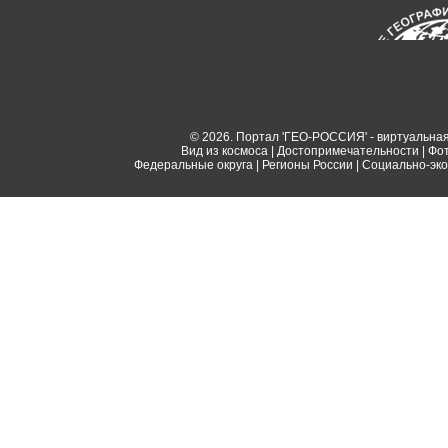
© 2026. Портал 'ГЕО-РОССИЯ' - виртуальная
Вид из космоса
|
Достопримечательности
|
Фо
Федеральные округа
|
Регионы России
|
Социально-эко